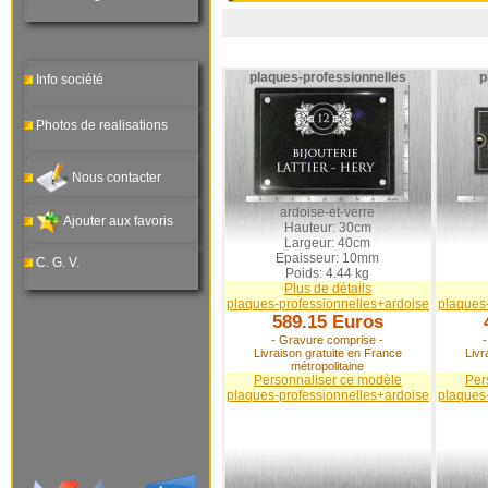
plaques-professionnelles
p
Info société
Photos de realisations
Nous contacter
ardoise-et-verre
Ajouter aux favoris
Hauteur: 30cm
Largeur: 40cm
Epaisseur: 10mm
C. G. V.
Poids: 4.44 kg
Plus de détails
plaques-professionnelles+ardoise
plaques
589.15 Euros
- Gravure comprise -
Livraison gratuite en France
Livr
métropolitaine
Personnaliser ce modèle
Per
plaques-professionnelles+ardoise
plaques