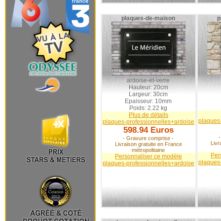
plaques-de-maison
p
ardoise-et-verre
Hauteur: 20cm
Largeur: 30cm
Epaisseur: 10mm
Poids: 2.22 kg
Plus de détails
plaques
plaques-professionnelles+ardoise
598.94 Euros
- Gravure comprise -
Livr
Livraison gratuite en France
métropolitaine
Per
Personnaliser ce modèle
plaques
plaques-professionnelles+ardoise