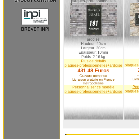
plaques-professionnelles
p
ardoise
Hauteur: 40cm
Largeur: 20cm
Epaisseur: 10mm
Poids: 2.16 kg
Plus de détails
plaques
plaques-professionnelles+ardoise
431.48 Euros
- Gravure comprise -
Livr
Livraison gratuite en France
métropolitaine
Per
Personnaliser ce modèle
plaques
plaques-professionnelles+ardoise