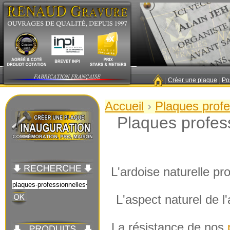
|
Créer une plaque
|
Po
Accueil
›
Plaques profe
Plaques profes
L'ardoise naturelle pr
L'aspect naturel de l'
La résistance de nos