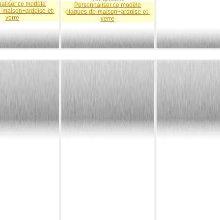
aliser ce modèle
Personnaliser ce modèle
-maison+ardoise-et-
plaques-de-maison+ardoise-et-
verre
verre