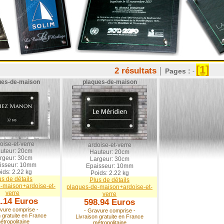
[1]
2 résultats
│
Pages :
-
ues-de-maison
plaques-de-maison
oise-et-verre
ardoise-et-verre
uteur: 20cm
Hauteur: 20cm
rgeur: 30cm
Largeur: 30cm
isseur: 10mm
Epaisseur: 10mm
ids: 2.22 kg
Poids: 2.22 kg
us de détails
Plus de détails
-maison+ardoise-et-
plaques-de-maison+ardoise-et-
verre
verre
.14 Euros
598.94 Euros
vure comprise -
- Gravure comprise -
n gratuite en France
Livraison gratuite en France
étropolitaine
métropolitaine