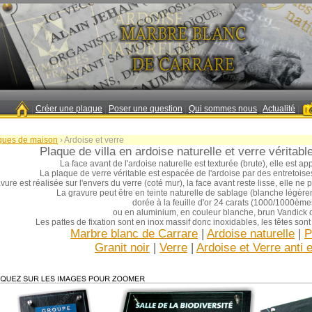
|
Créer une plaque
|
Poser une question
|
Qui sommes nous
|
Actualité
|
ques de maison
›
Ardoise et verre
Plaque de villa en ardoise naturelle et verre véritable
La face avant de l'ardoise naturelle est texturée (brute), elle est ap
La plaque de verre véritable est espacée de l'ardoise par des entretois
vure est réalisée sur l'envers du verre (coté mur), la face avant reste lisse, elle n
La gravure peut être en teinte naturelle de sablage (blanche légèr
dorée à la feuille d'or 24 carats (1000/1000ème
ou en aluminium, en couleur blanche, brun Vandick o
Les pattes de fixation sont en inox massif donc inoxidables, les têtes sont
Marbre blanc de Carrare
|
Ardoise naturelle
|
P
Granit noir
|
Verre
|
Ardoise et Verre anti e