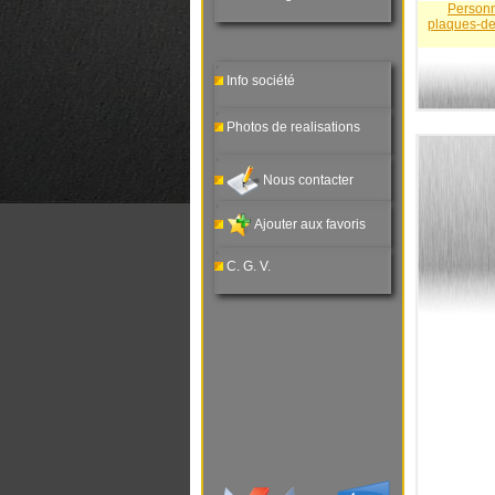
Personn
plaques-de
Info société
Photos de realisations
Nous contacter
Ajouter aux favoris
C. G. V.