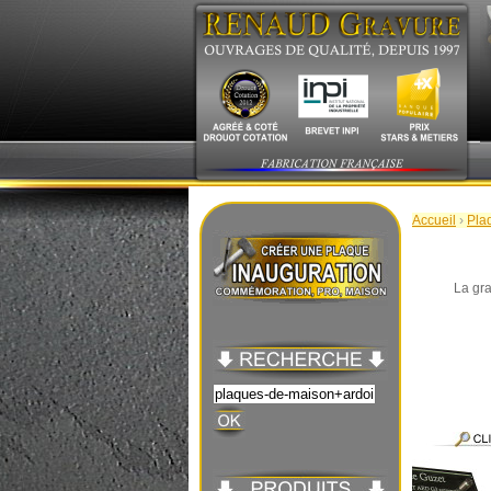
Accueil
›
Pla
La gra