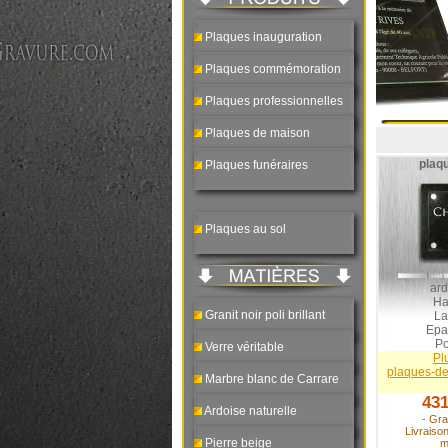
Plaques inauguration
Plaques commémoration
Plaques professionnelles
Plaques de maison
plaq
Plaques funéraires
Plaques au sol
ard
Ha
Granit noir poli brillant
La
Epa
Po
Verre véritable
Pl
plaques-de
Marbre blanc de Carrare
431
Ardoise naturelle
- Gra
Livraiso
Pierre beige
m