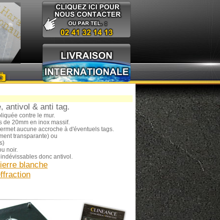
|
, antivol & anti tag.
pliquée contre le mur.
es de 20mm en inox massif.
e permet aucune accroche à d'éventuels tags.
ement transparante) ou
s)
u noir.
 indévissables donc antivol.
ierre blanche
ffraction