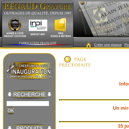
|
Créer une plaque
|
Po
Info
Un mir
15 ju