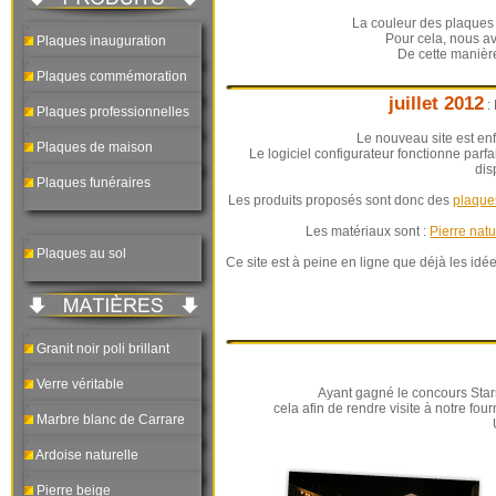
La couleur des plaques e
Pour cela, nous av
Plaques inauguration
De cette manière
Plaques commémoration
juillet 2012
: 
Plaques professionnelles
Le nouveau site est enf
Plaques de maison
Le logiciel configurateur fonctionne parf
dis
Plaques funéraires
Les produits proposés sont donc des
plaque
Les matériaux sont :
Pierre natu
Plaques au sol
Ce site est à peine en ligne que déjà les idée
Granit noir poli brillant
Verre véritable
Ayant gagné le concours Stars
cela afin de rendre visite à notre fo
Marbre blanc de Carrare
Ardoise naturelle
Pierre beige