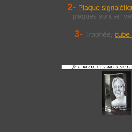
2-
Plaque signalétiq
plaques sont en verr
3-
Trophée,
cube 