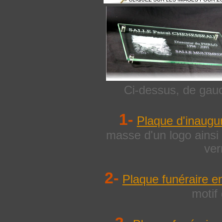
Ci-dessus, de gauc
1-
Plaque d'inaugur
masse d'un logo ainsi 
ver
2-
Plaque funéraire en
motif 