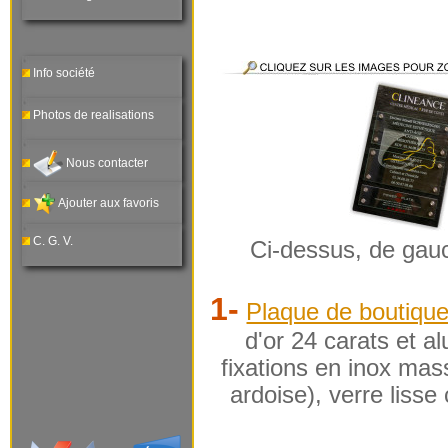
Info société
Photos de realisations
Nous contacter
Ajouter aux favoris
C. G. V.
Ci-dessus, de gauc
1-
Plaque de boutique
d'or 24 carats et al
fixations en inox mass
ardoise), verre lisse