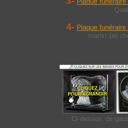
3-
Plaque funéraire
Qual
4-
Plaque funéraire
marlin 1er ch
Ci-dessus, de gauc