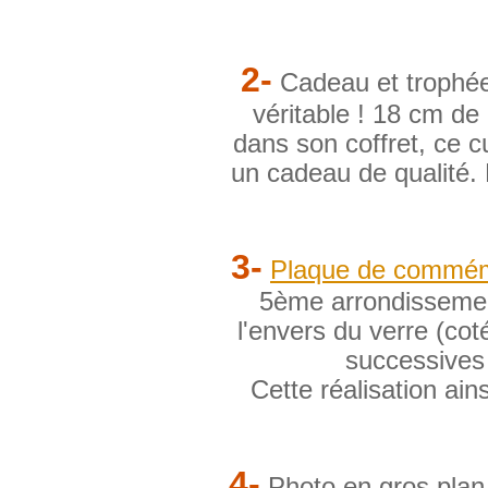
2-
Cadeau et trophé
véritable ! 18 cm de
dans son coffret, ce c
un cadeau de qualité. L
3-
Plaque de commém
5ème arrondissement
l'envers du verre (cot
successives 
Cette réalisation ai
4-
Photo en gros plan