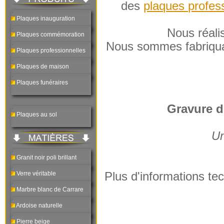
des
plaques profes
Plaques inauguration
Nous réali
Plaques commémoration
Nous sommes fabriquant
Plaques professionnelles
Plaques de maison
Plaques funéraires
Gravure d
Plaques au sol
Un
Granit noir poli brillant
Verre véritable
Plus d'informations te
Marbre blanc de Carrare
Ardoise naturelle
Pierre beige