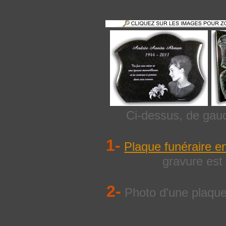
Ci-dessus, de gauc
1-
Plaque funéraire en
gravure est 
2-
Photo d'une plaque 