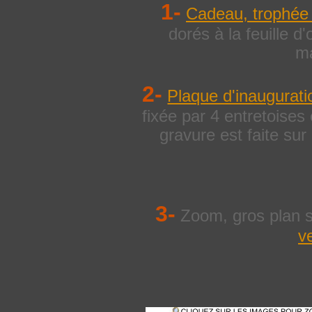
1-
Cadeau, trophée
dorés à la feuille 
ma
2-
Plaque d'inaugurati
fixée par 4 entretoises
gravure est faite sur
3-
Zoom, gros plan su
v