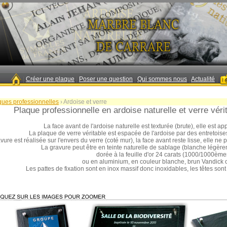
|
Créer une plaque
|
Poser une question
|
Qui sommes nous
|
Actualité
|
ques professionnelles
›
Ardoise et verre
Plaque professionnelle en ardoise naturelle et verre vérit
La face avant de l'ardoise naturelle est texturée (brute), elle est ap
La plaque de verre véritable est espacée de l'ardoise par des entretois
vure est réalisée sur l'envers du verre (coté mur), la face avant reste lisse, elle n
La gravure peut être en teinte naturelle de sablage (blanche légèr
dorée à la feuille d'or 24 carats (1000/1000ème
ou en aluminium, en couleur blanche, brun Vandick o
Les pattes de fixation sont en inox massif donc inoxidables, les têtes sont