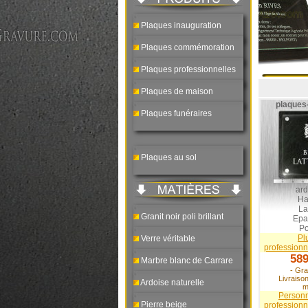
Plaques inauguration
Plaques commémoration
Plaques professionnelles
Plaques de maison
plaques
Plaques funéraires
Plaques au sol
ard
Ha
La
Granit noir poli brillant
Epa
Po
Pl
Verre véritable
professionn
589
Marbre blanc de Carrare
- Gra
Livraiso
Ardoise naturelle
m
Personn
Pierre beige
professionn