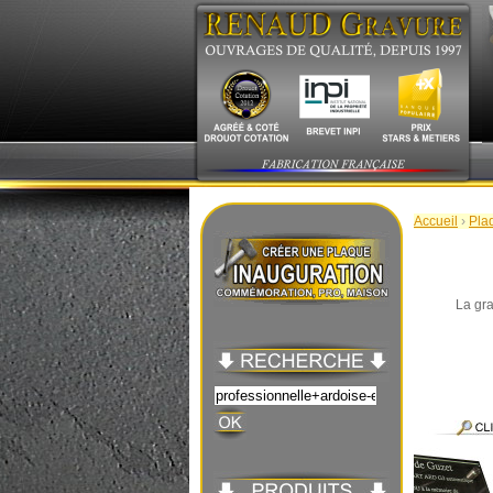
Accueil
›
Pla
La gra