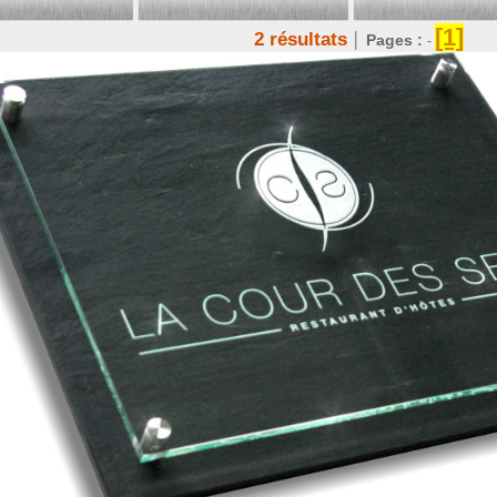
[1]
2 résultats
│
Pages :
-