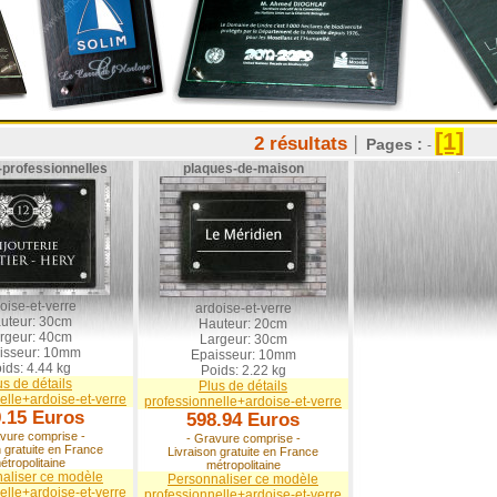
[1]
2 résultats
│
Pages :
-
-professionnelles
plaques-de-maison
oise-et-verre
ardoise-et-verre
uteur: 30cm
Hauteur: 20cm
rgeur: 40cm
Largeur: 30cm
isseur: 10mm
Epaisseur: 10mm
ids: 4.44 kg
Poids: 2.22 kg
us de détails
Plus de détails
elle+ardoise-et-verre
professionnelle+ardoise-et-verre
.15 Euros
598.94 Euros
vure comprise -
- Gravure comprise -
n gratuite en France
Livraison gratuite en France
étropolitaine
métropolitaine
aliser ce modèle
Personnaliser ce modèle
elle+ardoise-et-verre
professionnelle+ardoise-et-verre