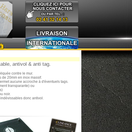
|
able, antivol & anti tag.
pliquée contre le mur.
es de 20mm en inox massif.
e permet aucune accroche à d'éventuels tags.
ement transparante) ou
s)
u noir.
 indévissables donc antivol.