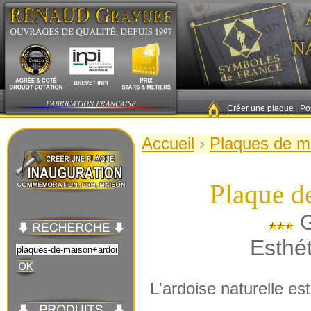
|
Créer une plaque
|
Po
Accueil
›
Plaques de m
Plaque de
G
Esthét
L'ardoise naturelle es