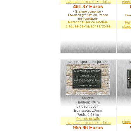
plaques-de-maison+ardoise
plaq
461.37 Euros
- Gravure comprise -
Livraison gratuite en France
Livr
métropolitaine
Personnaliser ce modèle
Per
plaques-de-maison+ardoise
plaq
plaques-parcs-et-jardins
p
ardoise
Hauteur: 40cm
Largeur: 60cm
Epaisseur: 10mm
Poids: 6.48 kg
Plus de détails
plaq
plaques-de-maison+ardoise
955.96 Euros