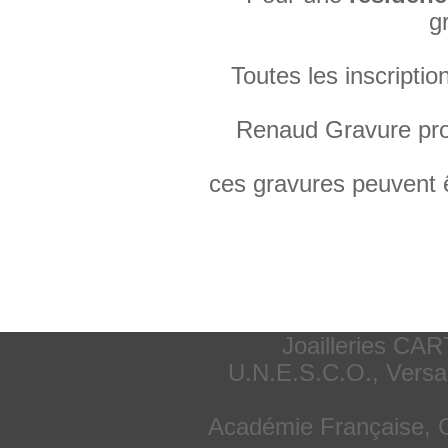
g
Toutes les inscripti
Renaud Gravure pro
ces gravures peuvent ê
Joailleries CAR
U.N.E.S.C.O., Versa
Académie Française, C