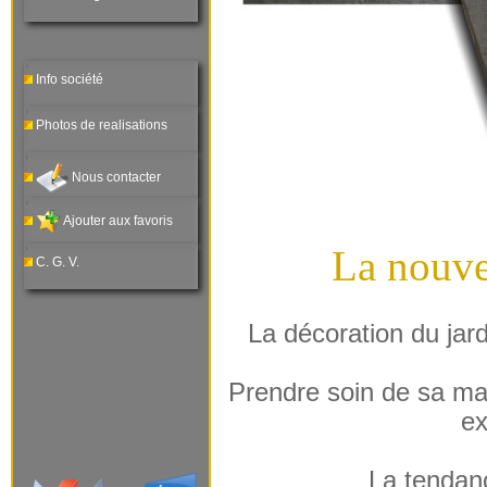
Info société
Photos de realisations
Nous contacter
Ajouter aux favoris
La nouve
C. G. V.
La décoration du jard
Prendre soin de sa mai
ex
La tendanc