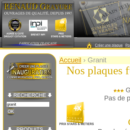
|
Créer une plaque
|
Po
Accueil
›
Granit
Nos plaques f
Gr
Pas de p