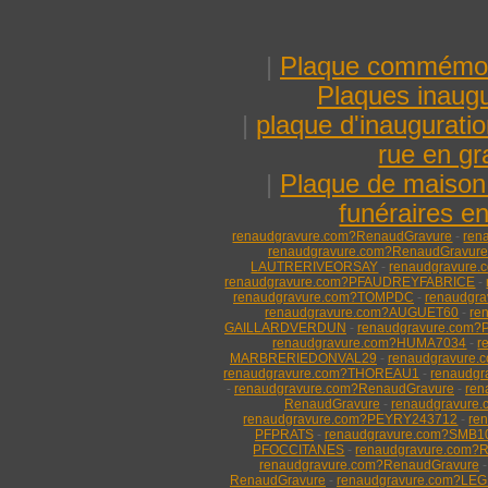
|
Plaque commémora
Plaques inaugu
|
plaque d'inauguratio
rue en gr
|
Plaque de maison 
funéraires en
renaudgravure.com?RenaudGravure
-
ren
renaudgravure.com?RenaudGravure
LAUTRERIVEORSAY
-
renaudgravure
renaudgravure.com?PFAUDREYFABRICE
-
renaudgravure.com?TOMPDC
-
renaudgr
renaudgravure.com?AUGUET60
-
re
GAILLARDVERDUN
-
renaudgravure.co
renaudgravure.com?HUMA7034
-
r
MARBRERIEDONVAL29
-
renaudgravure
renaudgravure.com?THOREAU1
-
renaudgr
-
renaudgravure.com?RenaudGravure
-
ren
RenaudGravure
-
renaudgravure
renaudgravure.com?PEYRY243712
-
re
PFPRATS
-
renaudgravure.com?SMB1
PFOCCITANES
-
renaudgravure.com?
renaudgravure.com?RenaudGravure
RenaudGravure
-
renaudgravure.com?LE