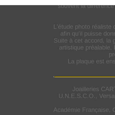
souvent la différenc
L'étude photo réaliste 
afin qu'il puisse don
Suite à cet accord, la
artistique préalable. 
pr
La plaque est ens
Joailleries CAR
U.N.E.S.C.O., Versa
Académie Française, C