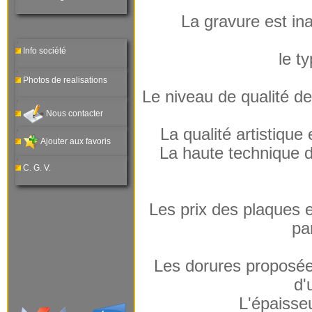
La gravure est inal
Info société
le t
Photos de realisations
Le niveau de qualité 
Nous contacter
La qualité artistiqu
Ajouter aux favoris
La haute technique de
C. G. V.
Les prix des plaques 
pa
Les dorures proposées 
d'
L'épaisse