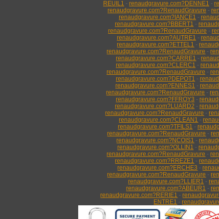
REUIL1
-
renaudgravure.com?DENNE1
-
r
renaudgravure.com?RenaudGravure
-
re
renaudgravure.com?IANCE1
-
renau
renaudgravure.com?BBERT1
-
renaud
renaudgravure.com?RenaudGravure
-
re
renaudgravure.com?AUTRE1
-
renau
renaudgravure.com?ETTEL1
-
renaud
renaudgravure.com?RenaudGravure
-
re
renaudgravure.com?CARRE1
-
renau
renaudgravure.com?CLERC1
-
renau
renaudgravure.com?RenaudGravure
-
re
renaudgravure.com?DEPOT1
-
renau
renaudgravure.com?ENNES1
-
renau
renaudgravure.com?RenaudGravure
-
re
renaudgravure.com?FFROY3
-
renau
renaudgravure.com?LUARD2
-
renaud
renaudgravure.com?RenaudGravure
-
ren
renaudgravure.com?CLEAN1
-
rena
renaudgravure.com?TFILS1
-
renaud
renaudgravure.com?RenaudGravure
-
re
renaudgravure.com?NCOIS1
-
renaud
renaudgravure.com?OLLIN1
-
renaud
renaudgravure.com?RenaudGravure
-
re
renaudgravure.com?RREZE1
-
renaud
renaudgravure.com?ERCHE3
-
renau
renaudgravure.com?RenaudGravure
-
re
renaudgravure.com?LLIER1
-
ren
renaudgravure.com?ABEUR1
-
re
renaudgravure.com?RERIE1
-
renaudgravu
ENTRE1
-
renaudgravu