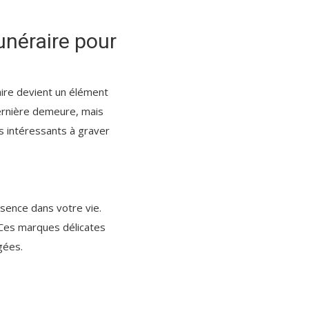
unéraire pour
aire devient un élément
ernière demeure, mais
fs intéressants à graver
sence dans votre vie.
Ces marques délicates
gées.