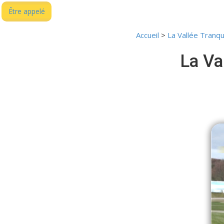
Être appelé
Accueil
>
La Vallée Tranq
La Va