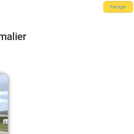
Partager
malier