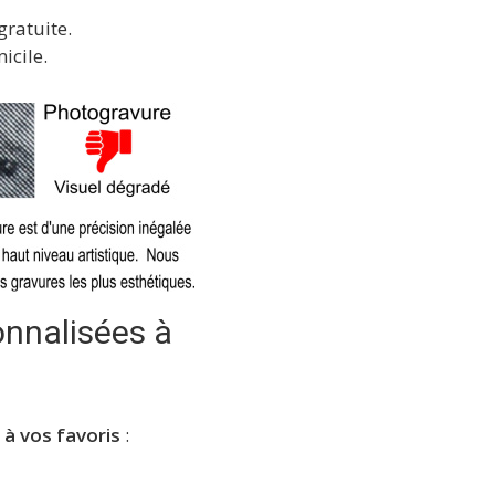
gratuite.
icile.
onnalisées à
 à vos favoris
: